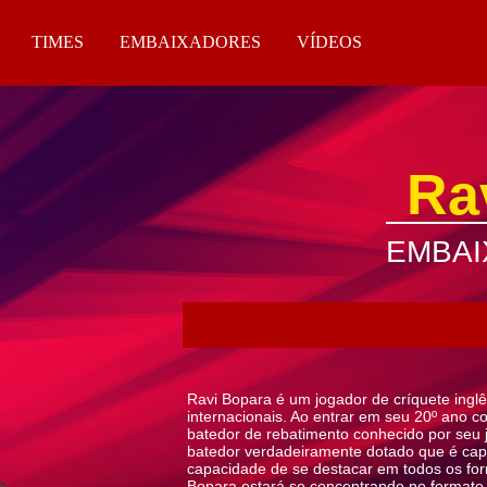
TIMES
EMBAIXADORES
VÍDEOS
Ra
EMBAI
Ravi Bopara é um jogador de críquete inglê
internacionais. Ao entrar em seu 20º ano 
batedor de rebatimento conhecido por seu
batedor verdadeiramente dotado que é cap
capacidade de se destacar em todos os for
Bopara estará se concentrando no formato