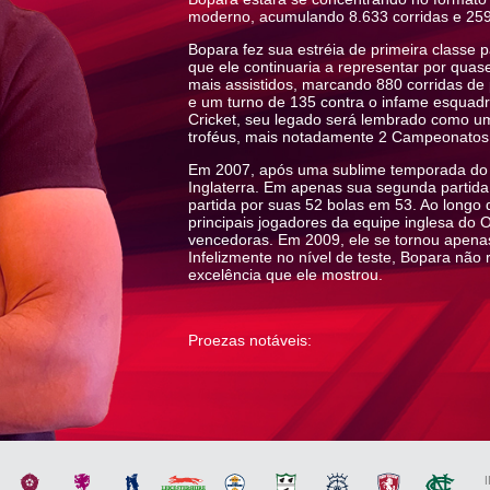
moderno, acumulando 8.633 corridas e 259
Bopara fez sua estréia de primeira class
que ele continuaria a representar por qua
mais assistidos, marcando 880 corridas de p
e um turno de 135 contra o infame esquad
Cricket, seu legado será lembrado como 
troféus, mais notadamente 2 Campeonatos
Em 2007, após uma sublime temporada do C
Inglaterra. Em apenas sua segunda partid
partida por suas 52 bolas em 53. Ao longo d
principais jogadores da equipe inglesa do
vencedoras. Em 2009, ele se tornou apenas 
Infelizmente no nível de teste, Bopara não 
excelência que ele mostrou.
Proezas notáveis:
– 13 Tests, 120 ODIs e 38 T20Is para a Ingl
– 3 “Test centuries” consecutivos.
– 4 internacionais 100s e 19 internacionais
– 27 100s e 51 50s para Essex.