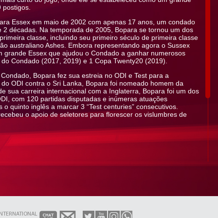
 postigos.
e para Essex em maio de 2002 com apenas 17 anos, um condado
se 2 décadas. Na temporada de 2005, Bopara se tornou um dos
rimeira classe, incluindo seu primeiro século de primeira classe
rão australiano Ashes. Embora representando agora o Sussex
um grande Essex que ajudou o Condado a ganhar numerosos
 do Condado (2017, 2019) e 1 Copa Twenty20 (2019).
ondado, Bopara fez sua estreia no ODI e Test para a
a do ODI contra o Sri Lanka, Bopara foi nomeado homem da
e sua carreira internacional com a Inglaterra, Bopara foi um dos
 ODI, com 120 partidas disputadas e inúmeras atuações
o quinto inglês a marcar 3 “Test centuries” consecutivos.
recebeu o apoio de seletores para florescer os vislumbres de
aterra.
 50s.
INTERNATIONAL