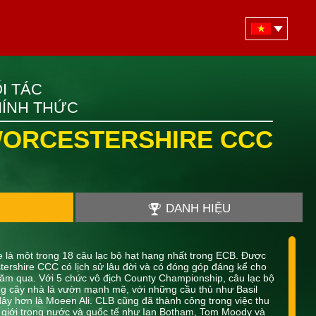
I TÁC
ÍNH THỨC
ORCESTERSHIRE CCC
DANH HIỆU
e là một trong 18 câu lạc bộ hạt hạng nhất trong ECB. Được
ershire CCC có lịch sử lâu đời và có đóng góp đáng kể cho
ăm qua. Với 5 chức vô địch County Championship, câu lạc bộ
ăng cây nhà lá vườn mạnh mẽ, với những cầu thủ như Basil
đây hơn là Moeen Ali. CLB cũng đã thành công trong việc thu
 giới trong nước và quốc tế như Ian Botham, Tom Moody và