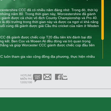
rcestershire CCC đã có nhiều năm đáng nhớ. Trong đó, thời kỳ
i những năm 80. Trong thời gian này, Worcestershire đã giành
iếp giành được cả chức vô địch County Championship và Pro 40.
e là đội trưởng trong thời gian này và được ca ngợi vì khả năng
uối cùng đã giành được giải Cầu thủ cricket của năm ở Wisden
C đã giành được chiếc cúp T20 đầu tiên khi đánh bại đội
g kết. Ben Cox và Moeen Ali đều đóng vai trò quan trọng
n thắng và giúp Worcester CCC giành được chiếc cúp đầu tiên
C luôn tham gia vào cộng đồng địa phương, thực hiện nhiều
c nhau để quảng bá môn cricket ở cấp cơ sở. Họ cũng có một
với những người hâm mộ đến sân vận động New Road để cổ vũ
sân nhà. Nhìn chung, Worcestershire CCC tiếp tục là một CLB
h, phát huy truyền thống xuất sắc trong và ngoài sân cỏ đồng
HOTLINE
p theo.
MIỄN PHÍ
12032100