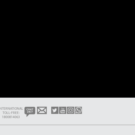
INTERNATIONAL
TOLL-FREE:
1800814063