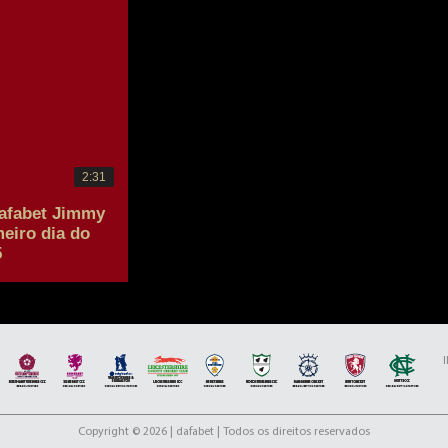
2:31
afabet Jimmy
meiro dia do
5
Copyright © 2026 | dafabet | Todos os direitos reservados