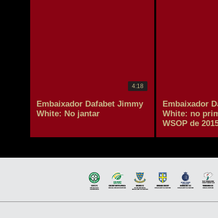
4:18
Embaixador Dafabet Jimmy
Embaixador D
White: No jantar
White: no pri
WSOP de 201