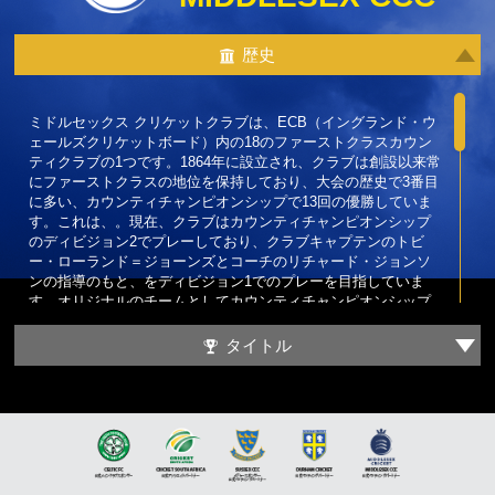
歴史
ミドルセックス クリケットクラブは、ECB（イングランド・ウ
ェールズクリケ­ットボード）内の18のファーストクラスカウン
ティクラブの1つです。1864年に設立され、クラブは創設以来常
にファーストクラスの地位を保持しており、大会の歴史で3番目
に多い、カウンティチャンピオンシップで13回の優勝していま
す。これは、。現在、クラブはカウンティチャンピオンシップ
のディビジョン2でプレーしており、クラブキャプテンのトビ
ー・ローランド＝ジョーンズとコーチのリチャード・ジョンソ
ンの指導のもと、をディビジョン1でのプレーを目指していま
す。オリジナルのチームとしてカウンティチャンピオンシップ
に出場してきたミドルセックスは、多くのクリケットのレジェ
ンドに恵まれています。特に、マイク・ガティング、アンドリ
タイトル
ュー・ストラウス、そして偉大なデニス・コンプトンが挙げら
れます。
ミドルセックスは、そのホームマッチをクリケットの聖地とし
て知らる、名門のローズ・クリケット・グラウンドで行ってお
り、ローズ・クリケット・グラウンドは、クリケットプレーヤ
ーにとって最高の会場と見なされています。ローズ・クリケッ
ト・グラウンドは、国際および国内レベルの多くの記念すべき