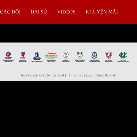
CÁC ĐỘI
ĐẠI SỨ
VIDEOS
KHUYẾN MÃI
Bản Quyền © 2026 | dafabet | Tất Cả Các Quyền Được Bảo Hộ